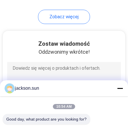
75
Zobacz więcej
Urządzenia do
testowania
przewodów
Zostaw wiadomość
Oddzwonimy wkrótce!
236
Urządzenia do
jackson.sun
testowania
tekstyliów
10:54 AM
Good day, what product are you looking for?