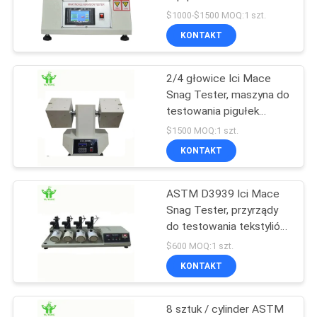
4 stacje
SITEMAP
$1000-$1500 MOQ:1 szt.
KONTAKT
52
POLITYKA
Szlifierka do podłóg
2/4 głowice Ici Mace
PRYWATNOŚCI
Snag Tester, maszyna do
betonowych
testowania pigułek
BS5811
$1500 MOQ:1 szt.
KONTAKT
ASTM D3939 Ici Mace
32
Snag Tester, przyrządy
Materiały
do testowania tekstyliów
60R / min
$600 MOQ:1 szt.
budowlane Fire
KONTAKT
Tester
8 sztuk / cylinder ASTM