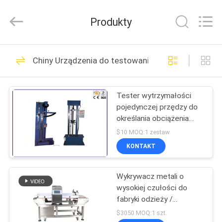
DONGGUAN
YUYANG
INSTRUMENT
Produkty
CO.,
LTD.
All
Rights
DOM
Reserved.
409
Chiny Urządzenia do testowania tekstyliów
Urządzenia do
PRODUKTY
badania palności
Tester wytrzymałości
pojedynczej przędzy do
POKAZ
określania obciążenia
VR
zrywającego i rozciągania
$10 MOQ:1 zestaw
KONTAKT
22
O
Pionowy test
Wykrywacz metali o
NAS
wysokiej czułości do
palności
fabryki odzieży /
WYCIECZKA
żywności
$3050 MOQ:1 szt.