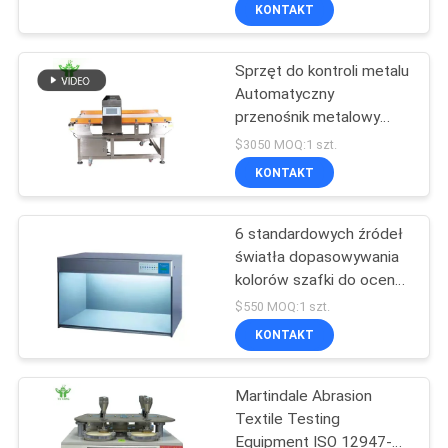
PO
KONTAKT
FABRYCE
Sprzęt do kontroli metalu
29
Automatyczny
SKONTAKTUJ
przenośnik metalowy
Poziomy test
SIĘ
wykrywacz igieł do tkanin
$3050 MOQ:1 szt.
palności
/ żywności
Z
KONTAKT
NAMI
6 standardowych źródeł
światła dopasowywania
AKTUALNOŚCI
kolorów szafki do oceny
73
koloru
$550 MOQ:1 szt.
Sprzęt do
POPROSIĆ
KONTAKT
O
testowania pożaru
Martindale Abrasion
WYCENĘ
Textile Testing
Equipment ISO 12947-2