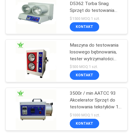
D5362 Torba Snag
Sprzęt do testowania
402
tekstyliów Dia200mm
$1500 MOQ:1 szt.
Izba Badań
KONTAKT
Środowiskowych
Maszyna do testowania
losowego bębnowania,
tester wytrzymałości
tkaniny 1200 obr./min JIS
$500 MOQ:1 szt.
L1076
KONTAKT
176
3500r / min AATCC 93
Próbnik rozciągania
Akcelerator Sprzęt do
testowania tekstyliów 18
kg
$1000 MOQ:1 szt.
KONTAKT