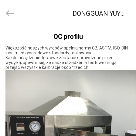
DONGGUAN
YUYANG
INSTRUMENT
DONGGUAN YUYANG INSTRUMENT CO., LTD Kontrola jakości
CO.,
LTD.
All
Rights
DOM
Reserved.
QC profilu
Większość naszych wyrobów spełnia normy GB, ASTM, ISO, DIN i
PRODUKTY
inne międzynarodowe standardy testowania.
Każde urządzenie testowe zostanie sprawdzone przed
wysyłką, upewnij się, że nasze urządzenia testowe mogą
przejść wszystkie kalibracje osób trzecich.
POKAZ
VR
O
NAS
WYCIECZKA