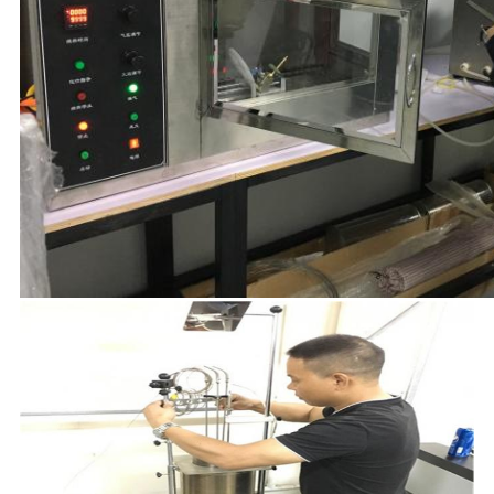
PO
FABRYCE
SKONTAKTUJ
SIĘ
Z
NAMI
AKTUALNOŚCI
POPROSIĆ
O
WYCENĘ