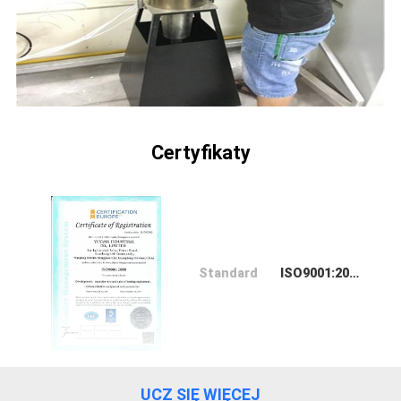
SITEMAP
POLITYKA
PRYWATNOŚCI
Certyfikaty
Standard
ISO9001:2008-1
UCZ SIĘ WIĘCEJ