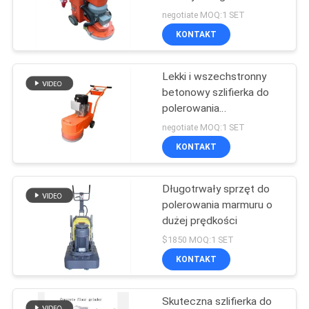
obróbki inżynierii
SITEMAP
negotiate MOQ:1 SET
podłogowej
KONTAKT
36
POLITYKA
Materiały
Lekki i wszechstronny
PRYWATNOŚCI
betonowy szlifierka do
budowlane Fire
polerowania
epoksydowego i
Tester
negotiate MOQ:1 SET
cementowego
KONTAKT
Długotrwały sprzęt do
530
polerowania marmuru o
Izba Badań
dużej prędkości
$1850 MOQ:1 SET
Środowiskowych
KONTAKT
Skuteczna szlifierka do