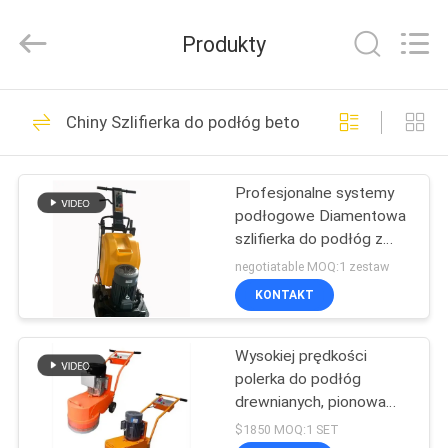
DONGGUAN
YUYANG
INSTRUMENT
Produkty
CO.,
LTD.
All
Rights
DOM
Reserved.
342
Chiny Szlifierka do podłóg betonowych
Urządzenia do
PRODUKTY
badania palności
Profesjonalne systemy
podłogowe Diamentowa
POKAZ
szlifierka do podłóg z
VR
falownikiem 10HP
negotiatable MOQ:1 zestaw
KONTAKT
23
O
Pionowy test
Wysokiej prędkości
NAS
polerka do podłóg
palności
drewnianych, pionowa
WYCIECZKA
szlifierka do betonu do
$1850 MOQ:1 SET