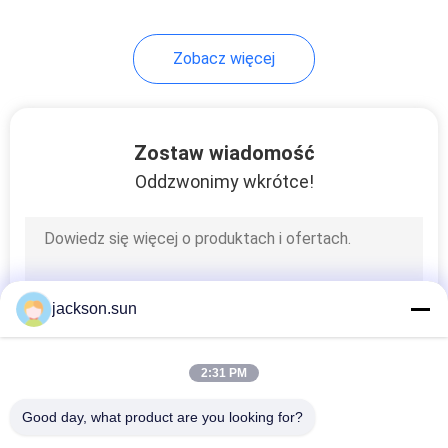
140
Zobacz więcej
Zestaw do testów
elektrycznych
Zostaw wiadomość
Oddzwonimy wkrótce!
74
Urządzenia do
jackson.sun
testowania
przewodów
2:31 PM
Good day, what product are you looking for?