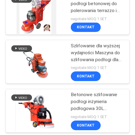
podłogi betonowej do
polerowania terrazzo i
229
epoksydowego zaprawy
negotiate MOQ:1 SET
KONTAKT
Próbnik rozciągania
Szlifowanie dla wyższej
wydajności Maszyna do
szlifowania podłogi dla
Twoich wymagań
negotiate MOQ:1 SET
KONTAKT
532
Indukcyjna maszyna
Betonowe szlifowanie
podłogi inżynieria
grzewcza
podłogowa 30L
Elektryczny epoksydowy
negotiate MOQ:1 SET
lastryko młynek naziemny
KONTAKT