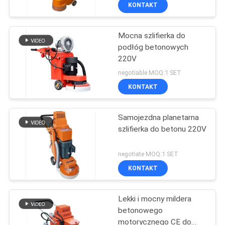
czyszczenia sprzętu
PO
KONTAKT
budowlanego
FABRYCE
Mocna szlifierka do
27
podłóg betonowych
SKONTAKTUJ
220V
Poziomy test
SIĘ
negotiable MOQ:1 SET
palności
Z
KONTAKT
NAMI
Samojezdna planetarna
szlifierka do betonu 220V
AKTUALNOŚCI
79
negotiate MOQ:1 SET
Sprzęt do
POPROSIĆ
KONTAKT
O
testowania pożaru
Lekki i mocny mildera
WYCENĘ
betonowego
motorycznego CE do