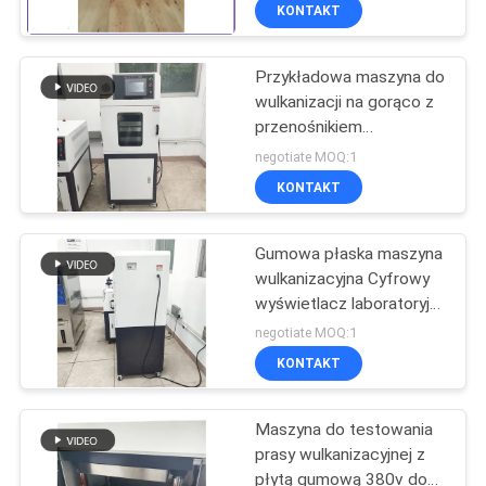
torebce 215 mm x 115
PO
KONTAKT
mm
FABRYCE
Przykładowa maszyna do
27
wulkanizacji na gorąco z
SKONTAKTUJ
przenośnikiem
Poziomy test
SIĘ
taśmowym 1,5 kW 220 V
negotiate MOQ:1
palności
/ 380 V
Z
KONTAKT
NAMI
Gumowa płaska maszyna
wulkanizacyjna Cyfrowy
AKTUALNOŚCI
wyświetlacz laboratoryjny
79
Piekarnik do suszenia
negotiate MOQ:1
próżniowego 10 ton
Sprzęt do
POPROSIĆ
KONTAKT
O
testowania pożaru
Maszyna do testowania
WYCENĘ
prasy wulkanizacyjnej z
płytą gumową 380v do