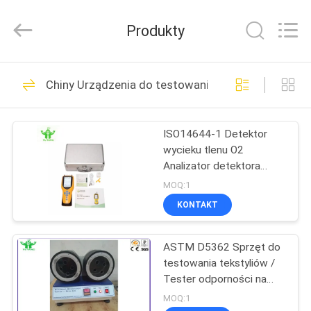
DONGGUAN
YUYANG
INSTRUMENT
Produkty
CO.,
LTD.
All
Rights
DOM
Reserved.
343
Chiny Urządzenia do testowania tekstyliów
Urządzenia do
PRODUKTY
badania palności
ISO14644-1 Detektor
wycieku tlenu O2
POKAZ
Analizator detektora
VR
stopu - rozdmuchiwany
MOQ:1
filtr tkaninowy Tester
KONTAKT
pyłu Ochronny wykrywacz
23
O
tkanin
Pionowy test
ASTM D5362 Sprzęt do
NAS
testowania tekstyliów /
palności
Tester odporności na
WYCIECZKA
zdzieranie tkanin w
MOQ:1