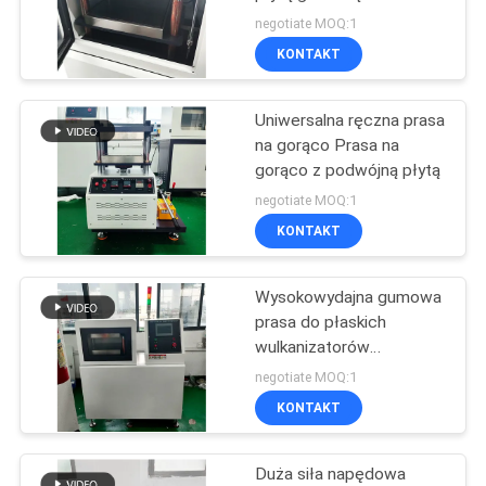
użytku laboratoryjnego
SITEMAP
negotiate MOQ:1
KONTAKT
36
POLITYKA
Materiały
Uniwersalna ręczna prasa
PRYWATNOŚCI
na gorąco Prasa na
budowlane Fire
gorąco z podwójną płytą
Tester
negotiate MOQ:1
KONTAKT
Wysokowydajna gumowa
530
prasa do płaskich
Izba Badań
wulkanizatorów
Automatyczna maszyna
negotiate MOQ:1
Środowiskowych
do wulkanizacji
KONTAKT
Duża siła napędowa