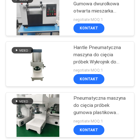
Gumowa dwurolkowa
otwarta mieszarka
229
walcowa Młyn do blachy
negotiate MOQ:1
KONTAKT
Próbnik rozciągania
Hantle Pneumatyczna
maszyna do cięcia
próbek Wykrojnik do
próbek
negotiate MOQ:1
KONTAKT
532
Indukcyjna maszyna
Pneumatyczna maszyna
do cięcia próbek
grzewcza
gumowa plastikowa
prasa do hantli krajalnica
negotiate MOQ:1
KONTAKT