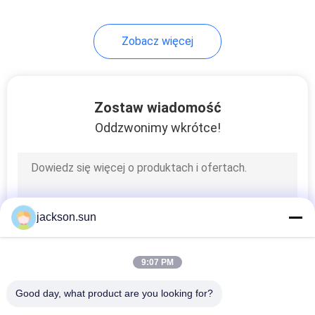
140
Zobacz więcej
Zestaw do testów
elektrycznych
Zostaw wiadomość
Oddzwonimy wkrótce!
74
Urządzenia do
jackson.sun
testowania
przewodów
9:07 PM
Good day, what product are you looking for?