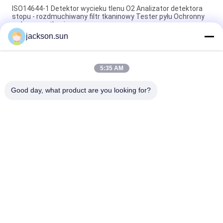
ISO14644-1 Detektor wycieku tlenu O2 Analizator detektora
stopu - rozdmuchiwany filtr tkaninowy Tester pyłu Ochronny
wykrywacz tkanin
jackson.sun
ASTM D5362 Sprzęt do testowania tekstyliów / Tester
odporności na zdzieranie tkanin w torebce 215 mm x 115 mm
5:35 AM
Przykładowa maszyna do wulkanizacji na gorąco z
przenośnikiem taśmowym 1,5 kW 220 V / 380 V
Good day, what product are you looking for?
popularne kategorie
Wszystko
Urządzenia Do 
Pionowy Test 
Badania Palności
Palności
Poziomy Test 
Sprzęt Do 
Palności
Testowania Pożaru
Materiały 
Izba Badań 
Budowlane Fire 
Środowiskowych
Tester