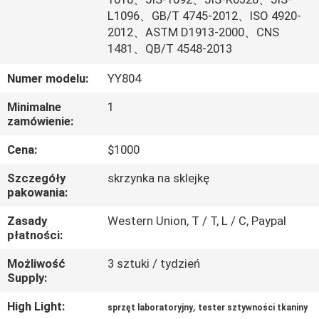
PO
L1096、GB/T 4745-2012、ISO 4920-
FABRYCE
2012、ASTM D1913-2000、CNS
1481、QB/T 4548-2013
SKONTAKTUJ
Numer modelu:
YY804
SIĘ
Minimalne
1
zamówienie:
Z
NAMI
Cena:
$1000
Szczegóły
skrzynka na sklejkę
pakowania:
AKTUALNOŚCI
Zasady
Western Union, T / T, L / C, Paypal
płatności:
POPROSIĆ
Możliwość
3 sztuki / tydzień
O
Supply:
WYCENĘ
High Light:
,
sprzęt laboratoryjny
tester sztywności tkaniny