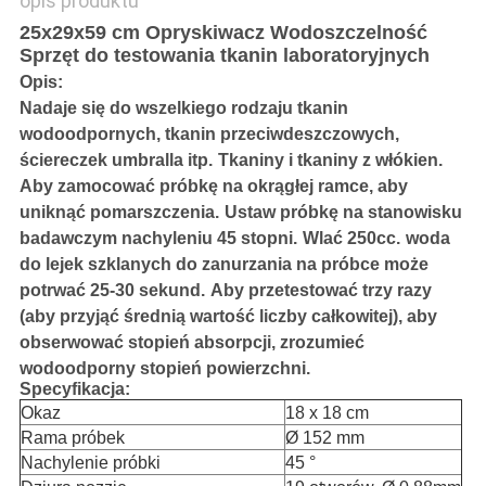
opis produktu
25x29x59 cm Opryskiwacz Wodoszczelność
Sprzęt do testowania tkanin laboratoryjnych
Opis:
Nadaje się do wszelkiego rodzaju tkanin
wodoodpornych, tkanin przeciwdeszczowych,
ściereczek umbralla itp.
Tkaniny i tkaniny z włókien.
Aby zamocować próbkę na okrągłej ramce, aby
uniknąć pomarszczenia.
Ustaw próbkę na stanowisku
badawczym nachyleniu 45 stopni.
Wlać 250cc.
woda
do lejek szklanych do zanurzania na próbce może
potrwać 25-30 sekund.
Aby przetestować trzy razy
(aby przyjąć średnią wartość liczby całkowitej), aby
obserwować stopień absorpcji, zrozumieć
wodoodporny stopień powierzchni.
Specyfikacja:
Okaz
18 x 18 cm
Rama próbek
Ø 152 mm
Nachylenie próbki
45 °