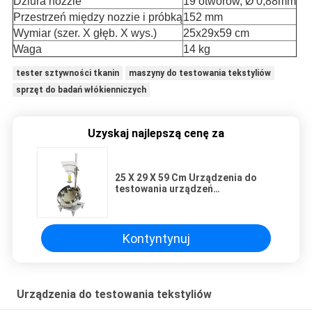
Dziura nozzie
19 otworów, Ø 0,88mm
Przestrzeń między nozzie i próbką
152 mm
Wymiar (szer. X głęb. X wys.)
25x29x59 cm
Waga
14 kg
tester sztywności tkanin
maszyny do testowania tekstyliów
sprzęt do badań włókienniczych
Uzyskaj najlepszą cenę za
25 X 29 X 59 Cm Urządzenia do
testowania urządzeń
włókienniczych Wodoodporność
Dla tkanin przeciwdeszczowych
Kontyntynuj
Urządzenia do testowania tekstyliów