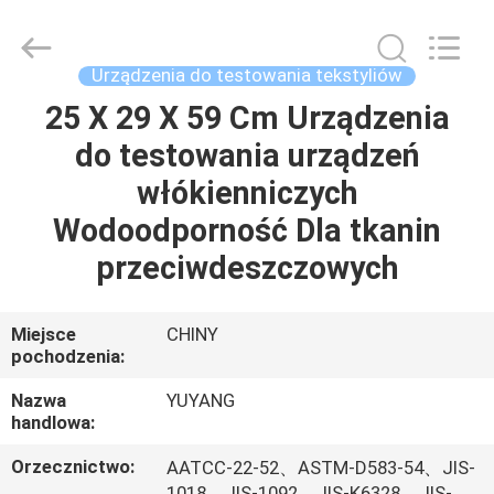
DONGGUAN
YUYANG
INSTRUMENT
CO.,
LTD.
Urządzenia do testowania tekstyliów
All
Rights
25 X 29 X 59 Cm Urządzenia
DOM
Reserved.
do testowania urządzeń
PRODUKTY
włókienniczych
Wodoodporność Dla tkanin
POKAZ
przeciwdeszczowych
VR
Miejsce
CHINY
pochodzenia:
O
NAS
Nazwa
YUYANG
handlowa:
WYCIECZKA
Orzecznictwo:
AATCC-22-52、ASTM-D583-54、JIS-
1018、JIS-1092、JIS-K6328、JIS-