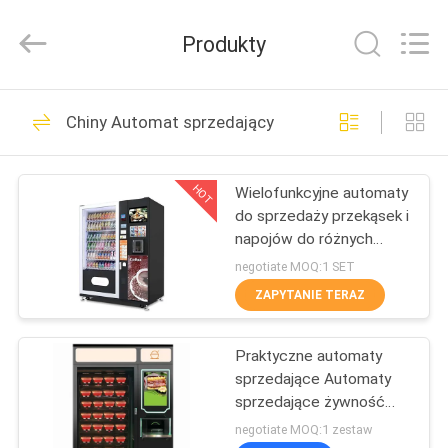
DONGGUAN
YUYANG
INSTRUMENT
Produkty
CO.,
LTD.
All
Rights
DOM
Reserved.
342
Chiny Automat sprzedający
Urządzenia do
PRODUKTY
badania palności
HOT
Wielofunkcyjne automaty
do sprzedaży przekąsek i
POKAZ
napojów do różnych
VR
scenariuszy
negotiate MOQ:1 SET
ZAPYTANIE TERAZ
23
O
Pionowy test
Praktyczne automaty
NAS
sprzedające Automaty
palności
sprzedające żywność
WYCIECZKA
Atrakcyjne automaty
negotiate MOQ:1 zestaw