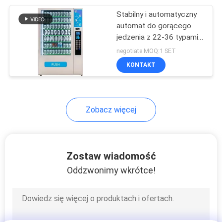
Stabilny i automatyczny
140
automat do gorącego
Zestaw do testów
jedzenia z 22-36 typami i
121-200 porcjami
negotiate MOQ:1 SET
elektrycznych
KONTAKT
Zobacz więcej
74
Urządzenia do
Zostaw wiadomość
testowania
Oddzwonimy wkrótce!
przewodów