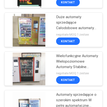
sprzedające
PO
KONTAKT
FABRYCE
Duże automaty
27
sprzedające
SKONTAKTUJ
Całodobowe automaty
Poziomy test
SIĘ
sprzedające Automaty
negotiate MOQ:1 zestaw
palności
samoobsługowe
Z
KONTAKT
NAMI
Wielofunkcyjne Automaty
Wielopoziomowe
AKTUALNOŚCI
Automaty Stabilne
79
Automaty
negotiate MOQ:1 zestaw
Sprzęt do
POPROSIĆ
KONTAKT
O
testowania pożaru
Automaty sprzedające o
WYCENĘ
szerokim spektrum W
pełni automatyczne