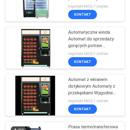
automaty sprzedające
SITEMAP
negotiate MOQ:1 zestaw
Przydatne automaty
KONTAKT
sprzedające
36
POLITYKA
Materiały
Automatyczna winda
PRYWATNOŚCI
Automat do sprzedaży
budowlane Fire
gorących potraw
Automat do sprzedaży
Tester
negotiate MOQ:1 zestaw
żywności
KONTAKT
Automat z ekranem
530
dotykowym Automaty z
Izba Badań
przekąskami Wygodne
automaty na sprzedaż
negotiate MOQ:1 zestaw
Środowiskowych
KONTAKT
Prasa termotransferowa