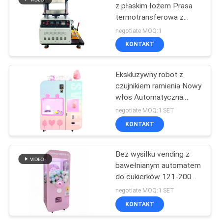
z płaskim łożem Prasa
termotransferowa z
229
klapką
negotiate MOQ:1
KONTAKT
Próbnik rozciągania
Ekskluzywny robot z
czujnikiem ramienia Nowy
włos Automatyczna
maszyna do sprzedaży
negotiate MOQ:1 SET
cukierów bawełny
KONTAKT
532
Indukcyjna maszyna
Bez wysiłku vending z
bawełnianym automatem
grzewcza
do cukierków 121-200
porcji 21,52 cala ekran
negotiate MOQ:1 SET
dotykowy
KONTAKT