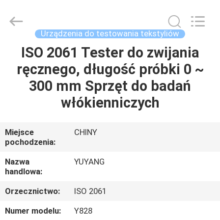
DONGGUAN
YUYANG
INSTRUMENT
CO.,
LTD.
Urządzenia do testowania tekstyliów
All
Rights
ISO 2061 Tester do zwijania
DOM
Reserved.
ręcznego, długość próbki 0 ~
PRODUKTY
300 mm Sprzęt do badań
włókienniczych
POKAZ
VR
Miejsce
CHINY
pochodzenia:
O
Nazwa
YUYANG
handlowa:
NAS
Orzecznictwo:
ISO 2061
WYCIECZKA
Numer modelu:
Y828