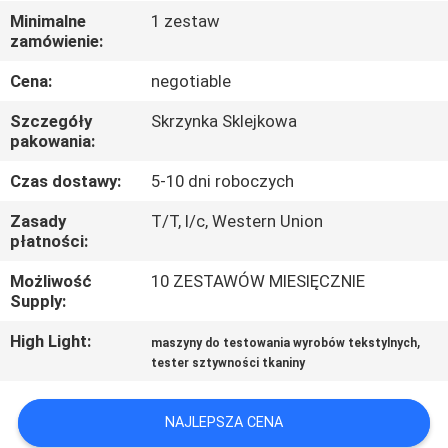
PO
Minimalne
1 zestaw
zamówienie:
FABRYCE
Cena:
negotiable
SKONTAKTUJ
Szczegóły
Skrzynka Sklejkowa
SIĘ
pakowania:
Z
Czas dostawy:
5-10 dni roboczych
NAMI
Zasady
T/T, l/c, Western Union
płatności:
AKTUALNOŚCI
Możliwość
10 ZESTAWÓW MIESIĘCZNIE
Supply:
POPROSIĆ
High Light:
,
maszyny do testowania wyrobów tekstylnych
tester sztywności tkaniny
O
WYCENĘ
NAJLEPSZA CENA