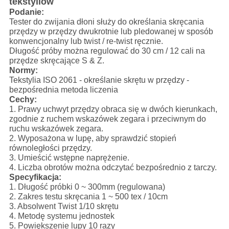
tekstyliów
Podanie:
Tester do zwijania dłoni służy do określania skręcania
przędzy w przędzy dwukrotnie lub pledowanej w sposób
konwencjonalny lub twist / re-twist ręcznie.
Długość próby można regulować do 30 cm / 12 cali na
przędze skręcające S & Z.
Normy:
Tekstylia ISO 2061 - określanie skrętu w przędzy -
bezpośrednia metoda liczenia
Cechy:
1. Prawy uchwyt przędzy obraca się w dwóch kierunkach,
zgodnie z ruchem wskazówek zegara i przeciwnym do
ruchu wskazówek zegara.
2. Wyposażona w lupę, aby sprawdzić stopień
równoległości przędzy.
3. Umieścić wstępne naprężenie.
4. Liczba obrotów można odczytać bezpośrednio z tarczy.
Specyfikacja:
1. Długość próbki 0 ~ 300mm (regulowana)
2. Zakres testu skręcania 1 ~ 500 tex / 10cm
3. Absolwent Twist 1/10 skrętu
4. Metodę systemu jednostek
5. Powiększenie lupy 10 razy