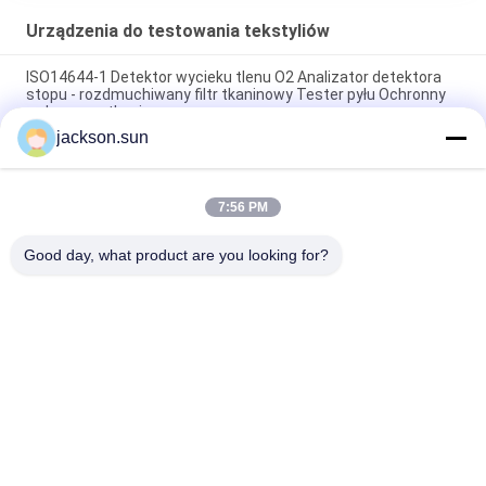
Urządzenia do testowania tekstyliów
ISO14644-1 Detektor wycieku tlenu O2 Analizator detektora
stopu - rozdmuchiwany filtr tkaninowy Tester pyłu Ochronny
wykrywacz tkanin
jackson.sun
ASTM D5362 Sprzęt do testowania tekstyliów / Tester
odporności na zdzieranie tkanin w torebce 215 mm x 115 mm
7:56 PM
Przykładowa maszyna do wulkanizacji na gorąco z
przenośnikiem taśmowym 1,5 kW 220 V / 380 V
Good day, what product are you looking for?
popularne kategorie
Wszystko
Urządzenia Do 
Pionowy Test 
Badania Palności
Palności
Poziomy Test 
Sprzęt Do 
Palności
Testowania Pożaru