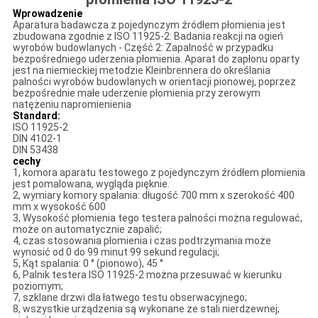
Wprowadzenie
Aparatura badawcza z pojedynczym źródłem płomienia jest
zbudowana zgodnie z ISO 11925-2: Badania reakcji na ogień
wyrobów budowlanych - Część 2: Zapalność w przypadku
bezpośredniego uderzenia płomienia. Aparat do zapłonu oparty
jest na niemieckiej metodzie Kleinbrennera do określania
palności wyrobów budowlanych w orientacji pionowej, poprzez
bezpośrednie małe uderzenie płomienia przy zerowym
natężeniu napromienienia
Standard:
ISO 11925-2
DIN 4102-1
DIN 53438
cechy
1, komora aparatu testowego z pojedynczym źródłem płomienia
jest pomalowana, wygląda pięknie.
2, wymiary komory spalania: długość 700 mm x szerokość 400
mm x wysokość 600
3, Wysokość płomienia tego testera palności można regulować,
może on automatycznie zapalić;
4, czas stosowania płomienia i czas podtrzymania może
wynosić od 0 do 99 minut 99 sekund regulacji;
5, Kąt spalania: 0 ° (pionowo), 45 °
6, Palnik testera ISO 11925-2 można przesuwać w kierunku
poziomym;
7, szklane drzwi dla łatwego testu obserwacyjnego;
8, wszystkie urządzenia są wykonane ze stali nierdzewnej;