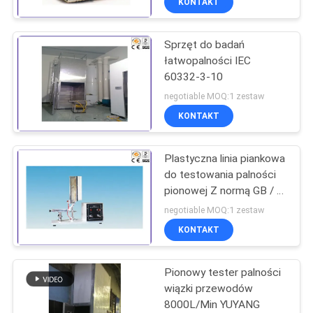
KONTAKT
Sprzęt do badań
łatwopalności IEC
60332-3-10
negotiable MOQ:1 zestaw
KONTAKT
Plastyczna linia piankowa
do testowania palności
pionowej Z normą GB / T
8333
negotiable MOQ:1 zestaw
KONTAKT
Pionowy tester palności
wiązki przewodów
8000L/Min YUYANG