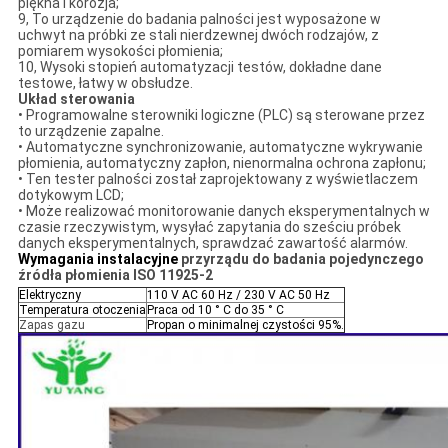
piękna i korozja;
9, To urządzenie do badania palności jest wyposażone w
uchwyt na próbki ze stali nierdzewnej dwóch rodzajów, z
pomiarem wysokości płomienia;
10, Wysoki stopień automatyzacji testów, dokładne dane
testowe, łatwy w obsłudze.
Układ sterowania
• Programowalne sterowniki logiczne (PLC) są sterowane przez
to urządzenie zapalne.
• Automatyczne synchronizowanie, automatyczne wykrywanie
płomienia, automatyczny zapłon, nienormalna ochrona zapłonu;
• Ten tester palności został zaprojektowany z wyświetlaczem
dotykowym LCD;
• Może realizować monitorowanie danych eksperymentalnych w
czasie rzeczywistym, wysyłać zapytania do sześciu próbek
danych eksperymentalnych, sprawdzać zawartość alarmów.
Wymagania instalacyjne
przyrządu do badania pojedynczego
źródła płomienia ISO 11925-2
Elektryczny
110 V AC 60 Hz / 230 V AC 50 Hz
Temperatura otoczenia
Praca od 10 ° C do 35 ° C
Zapas gazu
Propan o minimalnej czystości 95%.