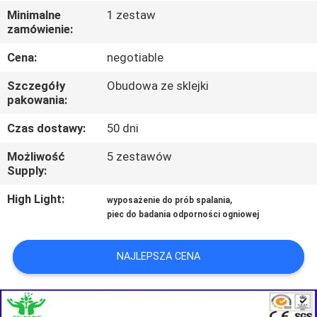
PO
Minimalne
1 zestaw
zamówienie:
FABRYCE
Cena:
negotiable
SKONTAKTUJ
Szczegóły
Obudowa ze sklejki
SIĘ
pakowania:
Z
Czas dostawy:
50 dni
NAMI
Możliwość
5 zestawów
Supply:
AKTUALNOŚCI
High Light:
,
wyposażenie do prób spalania
piec do badania odporności ogniowej
POPROSIĆ
NAJLEPSZA CENA
O
WYCENĘ