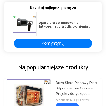
Uzyskaj najlepszą cenę za
Aparatura do testowania
łatwopalnego źródła płomienia
białego koloru Iso 11925-2
Standard
Kontyntynuj
Najpopularniejsze produkty
Duża Skala Pionowy Piec
Odporności na Ogrzane
Projekty dotyczące
Produktów Budowlanych
negotiable MOQ:1 zestaw