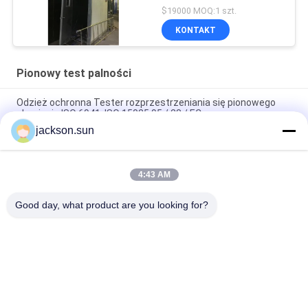
$19000 MOQ:1 szt.
KONTAKT
Pionowy test palności
Odzież ochronna Tester rozprzestrzeniania się pionowego
płomienia ISO 6941, ISO 15025,95 / 28 / EC
jackson.sun
Thermal Radiant Melt Vertical Flammability Tester Foor Car
Interior Material
4:43 AM
Metoda testowa NFPA 701 1 Tester palności pionowej dla
tkanin pojedynczych / wielowarstwowych
Good day, what product are you looking for?
popularne kategorie
Wszystko
Urządzenia Do 
Pionowy Test 
Badania Palności
Palności