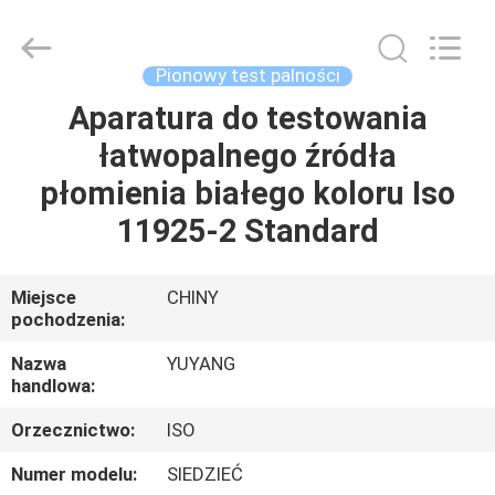
DONGGUAN
YUYANG
INSTRUMENT
CO.,
LTD.
Pionowy test palności
All
Rights
Aparatura do testowania
DOM
Reserved.
łatwopalnego źródła
PRODUKTY
płomienia białego koloru Iso
11925-2 Standard
POKAZ
VR
Miejsce
CHINY
pochodzenia:
O
Nazwa
YUYANG
handlowa:
NAS
Orzecznictwo:
ISO
WYCIECZKA
Numer modelu:
SIEDZIEĆ