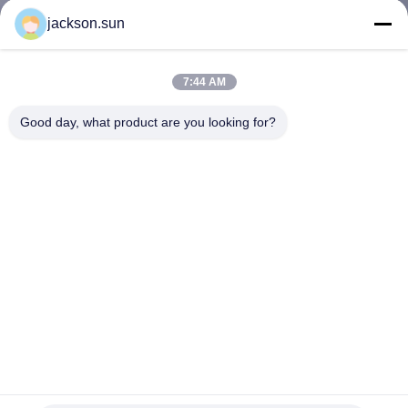
PO
jackson.sun
FABRYCE
7:44 AM
SKONTAKTUJ
Good day, what product are you looking for?
SIĘ
Z
NAMI
AKTUALNOŚCI
POPROSIĆ
O
WYCENĘ
Tester oceny natrysku ISO4902 do określania odporności na
zwilżanie powierzchni tkanin