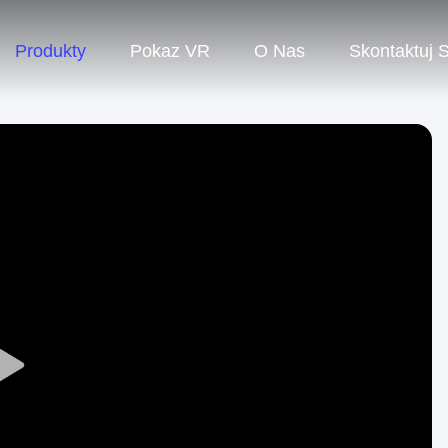
Produkty
Pokaz VR
O Nas
Skontaktuj 
Play
Video