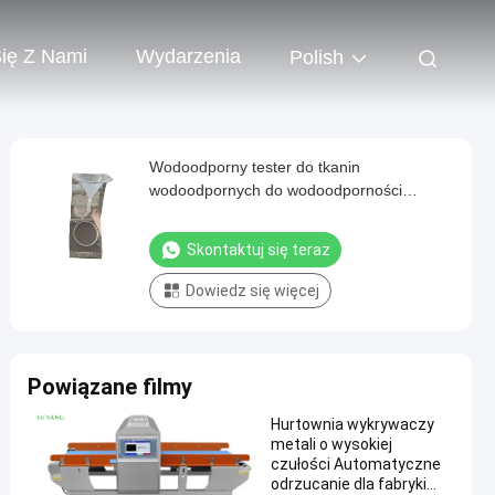
Się Z Nami
Wydarzenia
Polish
Wodoodporny tester do tkanin
wodoodpornych do wodoodporności
tekstylnej
Skontaktuj się teraz
Dowiedz się więcej
Powiązane filmy
Hurtownia wykrywaczy
metali o wysokiej
czułości Automatyczne
odrzucanie dla fabryki