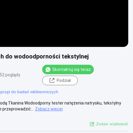
h do wodoodporności tekstylnej
Skontaktuj się teraz
52 poglądy
Podział
sprzęt do badań włókienniczych
wodą Tkanina Wodoodporny tester natężenia natrysku, tekstylny
 przeprowadzić...
Zobacz więcej
Zostaw wiadomość