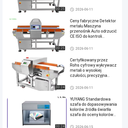
tekstyliów spożywczych
Urządzenia do testowania tek
00:25
2026-06-11
styliów
Ceny fabryczne Detektor
metalu Maszyna
przenośnik Auto odrzucić
CE ISO do kontroli
przemysłowej
Urządzenia do testowania tek
00:25
2026-06-11
styliów
Certyfikowany przez
Rohs cyfrowy wykrywacz
metali o wysokiej
czułości, precyzyjna
lokalizacja, podświetlenie
dla przemysłowego
Urządzenia do testowania tek
00:24
2026-06-11
wykrywacza metali
styliów
YUYANG Standardowa
szafa do dopasowywania
kolorów źródła światła
szafa do oceny kolorów
do inspekcji farb
włókienniczych
Urządzenia do testowania tek
00:24
2026-06-15