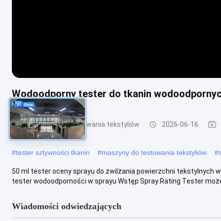
Wodoodporny tester do tkanin wodoodpornyc
Urządzenia do testowania tekstyliów
2026-06-16
#
tester sztywności tkanin
#
maszyny do testowania tekstyliów
#
50 ml tester oceny sprayu do zwilżania powierzchni tekstylnych 
tester wodoodporności w sprayu Wstęp Spray Rating Tester może
Wiadomości odwiedzających