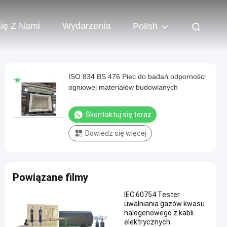
Się Z Nami
Wydarzenia
Polish
ISO 834 BS 476 Piec do badań odporności
ogniowej materiałów budowlanych
Skontaktuj się teraz
Dowiedz się więcej
Powiązane filmy
IEC 60754 Tester
uwalniania gazów kwasu
halogenowego z kabli
elektrycznych