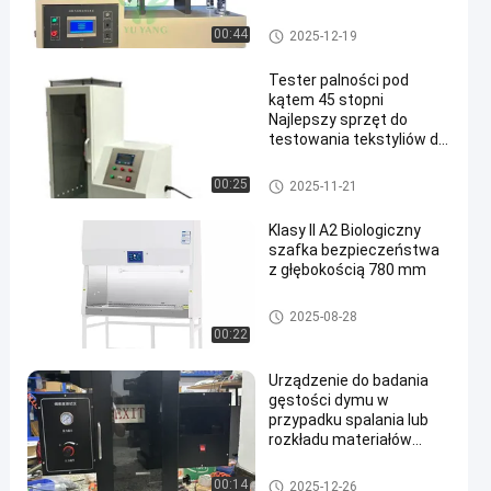
Urządzenia do badania palno
00:44
2025-12-19
ści
Tester palności pod
kątem 45 stopni
Najlepszy sprzęt do
testowania tekstyliów do
en
kontroli jakości w
tkaninach
Urządzenia do badania palno
00:25
2025-11-21
ści
Klasy II A2 Biologiczny
szafka bezpieczeństwa
z głębokością 780 mm
Urządzenia do badania palno
2025-08-28
ści
00:22
Urządzenie do badania
gęstości dymu w
przypadku spalania lub
rozkładu materiałów
budowlanych
Urządzenia do badania palno
00:14
2025-12-26