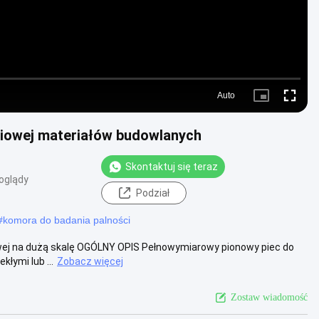
Auto
Picture-
Fullscre
in-
Picture
niowej materiałów budowlanych
Skontaktuj się teraz
oglądy
Podział
#
komora do badania palności
wej na dużą skalę OGÓLNY OPIS Pełnowymiarowy pionowy piec do
łymi lub ...
Zobacz więcej
Zostaw wiadomość