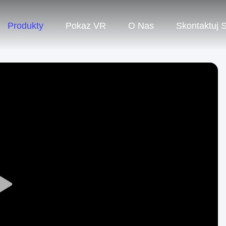
Produkty
Pokaz VR
O Nas
Skontaktuj 
Play
Video