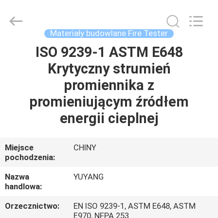
DONGGUAN
YUYANG
INSTRUMENT
CO.,
LTD.
Materiały budowlane Fire Tester
All
Rights
ISO 9239-1 ASTM E648
DOM
Reserved.
Krytyczny strumień
PRODUKTY
promiennika z
promieniującym źródłem
POKAZ
energii cieplnej
VR
Miejsce
CHINY
pochodzenia:
O
NAS
Nazwa
YUYANG
handlowa:
WYCIECZKA
Orzecznictwo:
EN ISO 9239-1, ASTM E648, ASTM
E970, NFPA 253