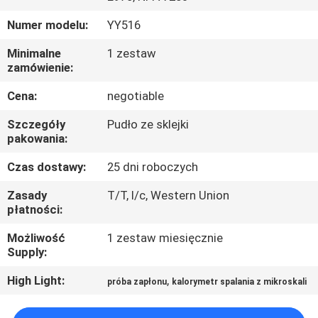
PO
Numer modelu:
YY516
FABRYCE
Minimalne
1 zestaw
zamówienie:
SKONTAKTUJ
Cena:
negotiable
SIĘ
Z
Szczegóły
Pudło ze sklejki
pakowania:
NAMI
Czas dostawy:
25 dni roboczych
AKTUALNOŚCI
Zasady
T/T, l/c, Western Union
płatności:
Możliwość
1 zestaw miesięcznie
POPROSIĆ
Supply:
O
High Light:
,
próba zapłonu
kalorymetr spalania z mikroskali
WYCENĘ