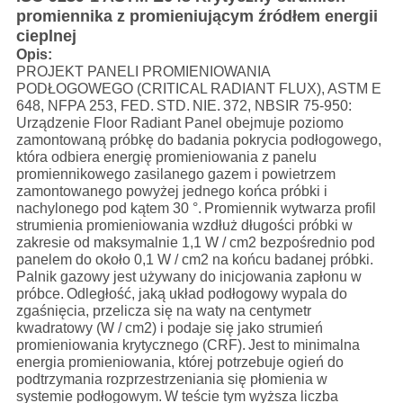
promiennika z promieniującym źródłem energii
cieplnej
Opis:
PROJEKT PANELI PROMIENIOWANIA
PODŁOGOWEGO (CRITICAL RADIANT FLUX), ASTM E
648, NFPA 253, FED.
STD.
NIE.
372, NBSIR 75-950:
Urządzenie Floor Radiant Panel obejmuje poziomo
zamontowaną próbkę do badania pokrycia podłogowego,
która odbiera energię promieniowania z panelu
promiennikowego zasilanego gazem i powietrzem
zamontowanego powyżej jednego końca próbki i
nachylonego pod kątem 30 °.
Promiennik wytwarza profil
strumienia promieniowania wzdłuż długości próbki w
zakresie od maksymalnie 1,1 W / cm2 bezpośrednio pod
panelem do około 0,1 W / cm2 na końcu badanej próbki.
Palnik gazowy jest używany do inicjowania zapłonu w
próbce.
Odległość, jaką układ podłogowy wypala do
zgaśnięcia, przelicza się na waty na centymetr
kwadratowy (W / cm2) i podaje się jako strumień
promieniowania krytycznego (CRF).
Jest to minimalna
energia promieniowania, której potrzebuje ogień do
podtrzymania rozprzestrzeniania się płomienia w
systemie podłogowym.
W teście tym wyższa liczba