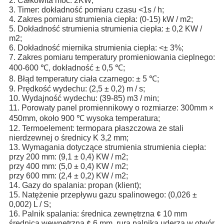
2. Całkowita moc: 2KW;
3. Timer: dokładność pomiaru czasu <1s / h;
4. Zakres pomiaru strumienia ciepła: (0-15) kW / m2;
5. Dokładność strumienia strumienia ciepła: ± 0,2 KW /
m2;
6. Dokładność miernika strumienia ciepła: <± 3%;
7. Zakres pomiaru temperatury promieniowania cieplnego:
400-600 ℃, dokładność ± 0,5 ℃;
8. Błąd temperatury ciała czarnego: ± 5 ℃;
9. Prędkość wydechu: (2,5 ± 0,2) m / s;
10. Wydajność wydechu: (39-85) m3 / min;
11. Porowaty panel promiennikowy o rozmiarze: 300mm ×
450mm, około 900 ℃ wysoka temperatura;
12. Termoelement: termopara płaszczowa ze stali
nierdzewnej o średnicy K 3,2 mm;
13. Wymagania dotyczące strumienia strumienia ciepła:
przy 200 mm: (9,1 ± 0,4) KW / m2;
przy 400 mm: (5,0 ± 0,4) KW / m2;
przy 600 mm: (2,4 ± 0,2) KW / m2;
14. Gazy do spalania: propan (klient);
15. Natężenie przepływu gazu spalinowego: (0,026 ±
0,002) L / S;
16. Palnik spalania: średnica zewnętrzna ¢ 10 mm
średnica wewnętrzna ¢ 6 mm, rura palnika uderza w otwór