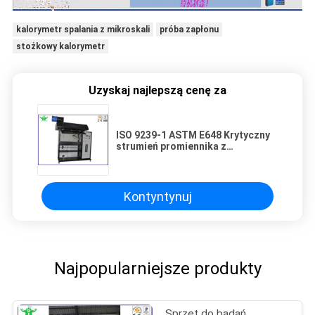
kalorymetr spalania z mikroskali
próba zapłonu
stożkowy kalorymetr
Uzyskaj najlepszą cenę za
ISO 9239-1 ASTM E648 Krytyczny
strumień promiennika z
promieniującym źródłem energii
cieplnej
Kontyntynuj
Najpopularniejsze produkty
Sprzęt do badań