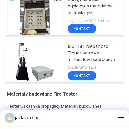
ogniowych materiałów
budowlanych
negotiable MOQ:1 zestaw
KONTAKT
ISO1182 Niepalność
Tester ogniowy
materiałów budowlanych
Test niepalności
$2850 MOQ:1 szt.
KONTAKT
Materiały budowlane Fire Tester
Tester wskaźnika propagacji Materiały budowlane i
konstrukcje Maszyna do testowania mebli
jackson.sun
220V 50Hz Sprzęt do testowania jakości konstrukcji BS476-7
Aparatura materiałowa