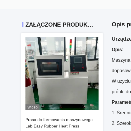
Opis p
ZAŁĄCZONE PRODUKTY
Urządze
Opis:
Maszyna 
dopasow
W użyciu
próbki do
Paramet
Wideo
1. Średn
Prasa do formowania maszynowego
2. Szero
Lab Easy Rubber Heat Press