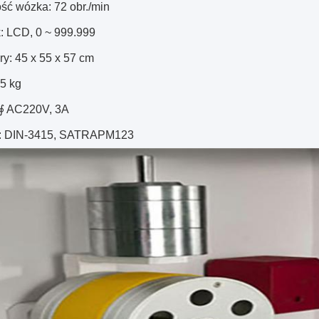
ść wózka: 72 obr./min
k: LCD, 0 ~ 999.999
y: 45 x 55 x 57 cm
 5 kg
1∮ AC220V, 3A
y: DIN-3415, SATRAPM123