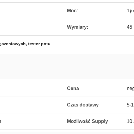
Moc:
1∮
Wymiary:
45 
,
męczeniowych
tester potu
Cena
neg
Czas dostawy
5-1
n
Możliwość Supply
10