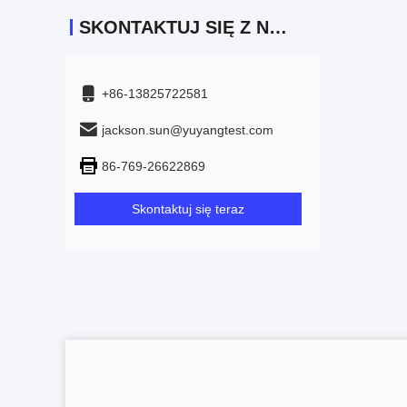
SKONTAKTUJ SIĘ Z NAMI
+86-13825722581
jackson.sun@yuyangtest.com
86-769-26622869
Skontaktuj się teraz