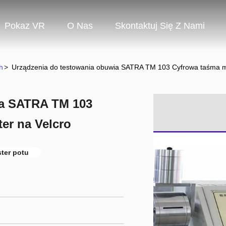
Pokaz VR
O Nas
Skontaktuj Się Z Nami
h
>
Urządzenia do testowania obuwia SATRA TM 103 Cyfrowa taśma m
ia SATRA TM 103
er na Velcro
ster potu