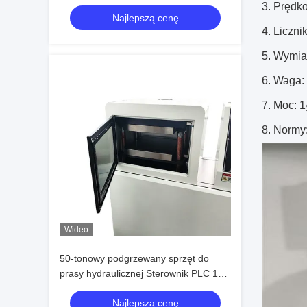
3. Prędko
Najlepszą cenę
4. Liczni
5. Wymiar
6. Waga:
7. Moc: 
8. Norm
Wideo
50-tonowy podgrzewany sprzęt do
prasy hydraulicznej Sterownik PLC 160
* 90 * 180 cm
Najlepszą cenę