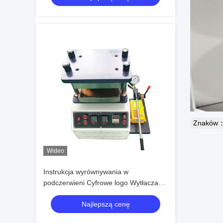
Znaków
Wideo
Instrukcja wyrównywania w
podczerwieni Cyfrowe logo Wytłaczanie
Prasa termiczna Maszyna do tłoczenia
Najlepszą cenę
na gorąco