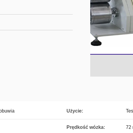
 obuwia
Użycie:
Tes
Prędkość wózka:
72