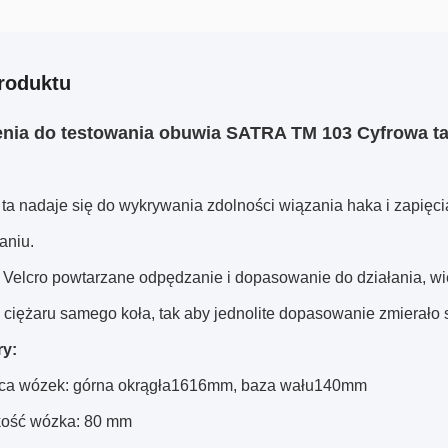
roduktu
nia do testowania obuwia SATRA TM 103 Cyfrowa ta
ta nadaje się do wykrywania zdolności wiązania haka i zapięci
aniu.
 Velcro powtarzane odpędzanie i dopasowanie do działania, wi
 ciężaru samego koła, tak aby jednolite dopasowanie zmierało s
ry:
ica wózek: górna okrągła1616mm, baza wału140mm
kość wózka: 80 mm