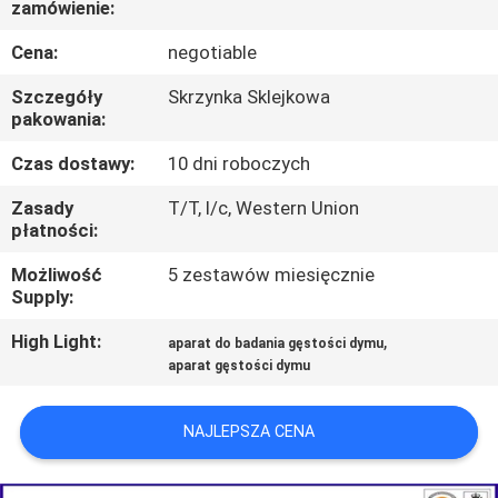
zamówienie:
PO
FABRYCE
Cena:
negotiable
Szczegóły
Skrzynka Sklejkowa
SKONTAKTUJ
pakowania:
SIĘ
Czas dostawy:
10 dni roboczych
Z
Zasady
T/T, l/c, Western Union
płatności:
NAMI
Możliwość
5 zestawów miesięcznie
Supply:
AKTUALNOŚCI
High Light:
,
aparat do badania gęstości dymu
aparat gęstości dymu
POPROSIĆ
O
NAJLEPSZA CENA
WYCENĘ