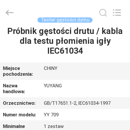
DONGGUAN
YUYANG
INSTRUMENT
CO.,
LTD.
Tester gęstości dymu
All
Rights
Próbnik gęstości drutu / kabla
DOM
Reserved.
dla testu płomienia igły
PRODUKTY
IEC61034
POKAZ
Miejsce
CHINY
pochodzenia:
VR
Nazwa
YUYANG
handlowa:
O
Orzecznictwo:
GB/T17651.1-2, IEC61034-1997
NAS
Numer modelu:
YY 709
WYCIECZKA
Minimalne
1 zestaw