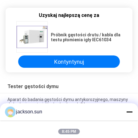
Uzyskaj najlepszą cenę za
Próbnik gęstości drutu / kabla dla
testu płomienia igły IEC61034
Kontyntynuj
Tester gęstości dymu
Aparat do badania gęstości dymu antykorozyjnego, maszyny
do badania materiałów budowlanych 3A
jackson.sun
Tester gęstości dymu DC 12V CE, maszyna do testowania
mebli 150 × 45 × 40 cm
8:45 PM
ASTM D2843 Tester gęstości dymu z rozkładem materiałów