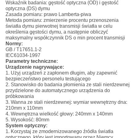
Wskaźnik badania: gęstość optyczna (OD) i gęstość
optyczna (DS) dymu
Zasada pomiaru: prawo Lamberta-piwa
Metoda pomiaru: zmierzenie procentu przenoszenia
światła dymu pierwotnej transmisji światła w celu
określenia gęstości dymu, a następnie obliczyć
maksymalny współczynnik DS o min procent transmisji
Normy:
GB / T17651.1-2
IEC61034-1997
Parametry techniczne:
Urządzenie nagrywające:
1. Użyj urządzeń z zapłonem długim, aby zapewnić
bezpieczeństwo personelu testującego
2. Stanowisko do badania płomienia ze stali nierdzewnej
przydzielone do automatycznego urządzenia do
próbkowania
3. Wanna ze stali nierdzewnej: wymiar wewnętrzny dna:
210mm x 110mm
4. Wewnętrzna wielkość głowy: 240mm x 140mm
5. Wysokość: 80mm
System optyczny:
1. Korzystaj ze zmodernizowanego źródła światła
optycznego, który jest importowany przez Niemcy