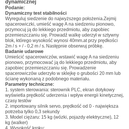
dynamicznej
Podanie:
Dynamiczny test stabilności
Wyreguluj siedzenie do najwyższego położenia.Zejmij
spacerowiczki, umieść wagę A na siedzeniu pionowo,
przymocuj ją do lekkiego przedmiotu, aby zapobiec
przemieszczaniu się. Prowadź walkę uderzył w sztywny
blok, którego wysokość wynosi 40mm.at przy prędkości
2m / s + / - 0,2 m / s.
Następnie obserwuj próbkę.
Badanie udarowe
Umieścić spacerowiczów, wstawić wagę A na siedzeniu
pionowo, przymocować ją do lekkiego przedmiotu, aby
zapobiec przemieszczaniu się. Prowadzenie
spacerowiczów uderzyło w sklejkę o grubości 20 mm lub
ścianę wykonaną z podobnego materiału.
Parametry techniczne:
1. system sterowania: sterownik PLC, ekran dotykowy
wyświetla prędkość uderzenia i wpływ energii kinetycznej,
czasy testów
2. importowany silnik servo, prędkość od 0 - największa
potrzeba tylko 0,3 sekundy
3. Model ciężaru: 15 kg (wózki, pojazdy elektryczne), 12
kg (walker)
4. Wysokość kroku: