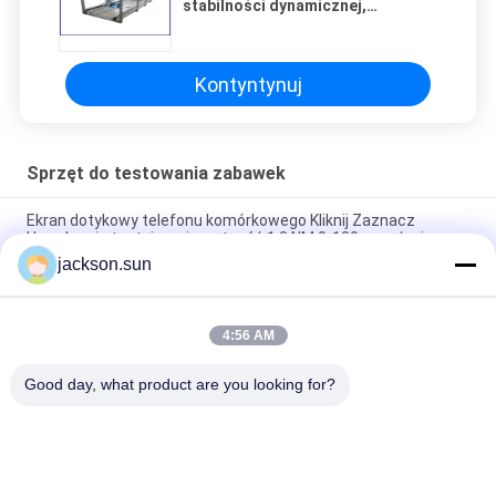
stabilności dynamicznej,
sterowniki PLC do kontroli
uderzeń
Kontyntynuj
Sprzęt do testowania zabawek
Ekran dotykowy telefonu komórkowego Kliknij Zaznacz
Urządzenie testujące żywotność 1,3 NM 0-180 razy / min
jackson.sun
ISO 8124-4 6.3 Maszyna do testowania wytrzymałości i barier
dynamicznych zabawek
4:56 AM
IS 9873-4 ISO 8124-4 6.1.2 Huśtawki i zabawki ruchowe Tester
stabilności - poziomy tester nacisku
Good day, what product are you looking for?
popularne kategorie
Wszystko
Urządzenia Do 
Pionowy Test 