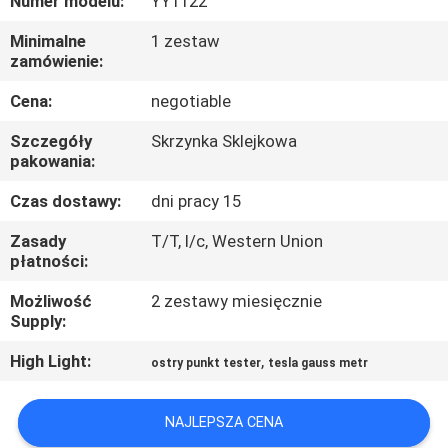
Numer modelu:
YY1122
PO
Minimalne
1 zestaw
FABRYCE
zamówienie:
Cena:
negotiable
SKONTAKTUJ
SIĘ
Szczegóły
Skrzynka Sklejkowa
pakowania:
Z
Czas dostawy:
dni pracy 15
NAMI
Zasady
T/T, l/c, Western Union
płatności:
AKTUALNOŚCI
Możliwość
2 zestawy miesięcznie
Supply:
POPROSIĆ
High Light:
,
ostry punkt tester
tesla gauss metr
O
WYCENĘ
NAJLEPSZA CENA