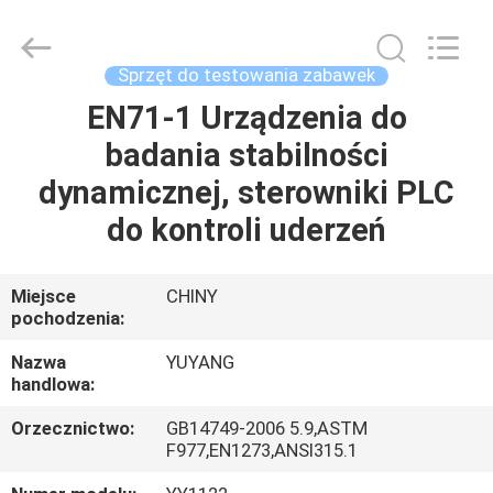
DONGGUAN
YUYANG
INSTRUMENT
CO.,
LTD.
Sprzęt do testowania zabawek
All
Rights
EN71-1 Urządzenia do
DOM
Reserved.
badania stabilności
PRODUKTY
dynamicznej, sterowniki PLC
do kontroli uderzeń
POKAZ
VR
Miejsce
CHINY
pochodzenia:
O
Nazwa
YUYANG
handlowa:
NAS
Orzecznictwo:
GB14749-2006 5.9,ASTM
F977,EN1273,ANSI315.1
WYCIECZKA