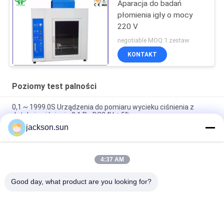
Aparacja do badań
płomienia igły o mocy
220 V
negotiable MOQ:1 zestaw
KONTAKT
Poziomy test palności
0,1 ~ 1999.0S Urządzenia do pomiaru wycieku ciśnienia z
detekcją ciśnienia 0,1 Pa DC24V ± 5%
jackson.sun
Płonąca pozioma maszyna do testowania pianki ISO 9772 /
Tester łatwopalności UL94 HBF
4:37 AM
FMVSS 302 Materiały pojazdu silnikowego Poziomy tester
palności urządzeń do testowania zachowania
Good day, what product are you looking for?
popularne kategorie
Wszystko