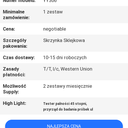
Numer modelu:
YY306
PO
Minimalne
1 zestaw
FABRYCE
zamówienie:
Cena:
negotiable
SKONTAKTUJ
SIĘ
Szczegóły
Skrzynka Sklejkowa
pakowania:
Z
Czas dostawy:
10-15 dni roboczych
NAMI
Zasady
T/T, l/c, Western Union
płatności:
AKTUALNOŚCI
Możliwość
2 zestawy miesięcznie
Supply:
POPROSIĆ
High Light:
,
Tester palności 45 stopni
O
przyrząd do badania próbek ul
WYCENĘ
NAJLEPSZA CENA