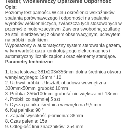
Tester, Włókienniczy Oparzenie Odporność
Opis:
Poziomy test palności.
W celu określenia wskaźników
spalania porównawczego i odporności na spalanie
wyrobów włókienniczych, zwłaszcza tych stosowanych w
przemyśle motoryzacyjnym.
Zawiera swobodną szufladę
ze stali nierdzewnej z oknem obserwacyjnym, uchwytem
na próbki i palnikiem.
Wyposażony w automatyczny system sterowania gazem,
w tym wartość gazu kontrolującego elektromagnes i
automatyczny licznik zapłonu oraz elementy sterujące.
Parametry techniczne:
1. Izba testowa: 381x203x356mm, dolna średnica otworu
wentylacyjnego: 19mm * 10
2. Uchwyt próbki: U kształt, obudowa wewnętrzna:
330mmx50mm, grubość 10mm
3. Próbka: 356x100mm, grubość nie większa niż 13mm
4. Próbki: co najmniej 5 szt
5. Dysza palnika: średnica wewnętrzna 9,5 mm
6. Kąt palnika: 90 °
7. Zapalić wysokość płomienia: 38mm
8. Czas palenia: 15s
9. Odległość linii znaczników: 254 mm