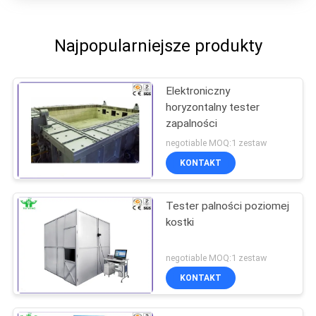
Najpopularniejsze produkty
Elektroniczny
horyzontalny tester
zapalności
negotiable MOQ:1 zestaw
KONTAKT
Tester palności poziomej
kostki
negotiable MOQ:1 zestaw
KONTAKT