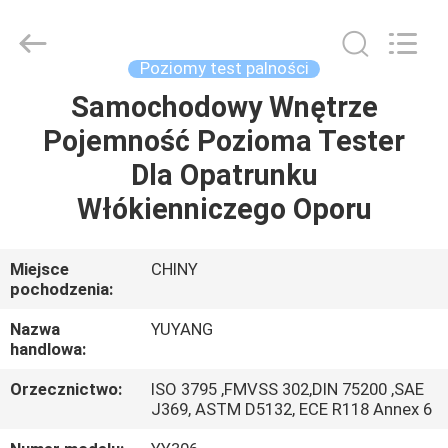
DONGGUAN
YUYANG
INSTRUMENT
CO.,
LTD.
Poziomy test palności
All
Rights
Samochodowy Wnętrze
DOM
Reserved.
Pojemność Pozioma Tester
PRODUKTY
Dla Opatrunku
Włókienniczego Oporu
POKAZ
VR
Miejsce
CHINY
pochodzenia:
O
Nazwa
YUYANG
handlowa:
NAS
Orzecznictwo:
ISO 3795 ,FMVSS 302,DIN 75200 ,SAE
J369, ASTM D5132, ECE R118 Annex 6
WYCIECZKA