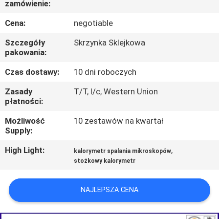
zamówienie:
PO
FABRYCE
Cena:
negotiable
Szczegóły
Skrzynka Sklejkowa
SKONTAKTUJ
pakowania:
SIĘ
Czas dostawy:
10 dni roboczych
Z
Zasady
T/T, l/c, Western Union
płatności:
NAMI
Możliwość
10 zestawów na kwartał
Supply:
AKTUALNOŚCI
High Light:
,
kalorymetr spalania mikroskopów
stożkowy kalorymetr
POPROSIĆ
O
NAJLEPSZA CENA
WYCENĘ