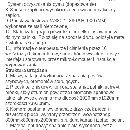
.
System oczyszczania dymu (dopasowanie)
8. Sposób zapłonu: wysokociśnieniowy automatyczny
zapłon.
9. Podstawa testowa: W380 * L380 * H1000 (MM),
wykonana ze stali nierdzewnej.
10. Stabilizator prądu powietrza: pudełko, ustawione w
dolnym palniku.
Połóż się na spodzie drutu, położyła mata
z włókna szklanego.
11. Informacje o temperaturze i ciśnienia przez 16
wejściowych komputerów, samochód o wysokiej precyzji
interfejsu sterowany przez mikro-komputer i instrukcje
wyprowadzania.
Struktura urządzeń:
1. Maszyna ta jest wykonana z spalania pieców
szybowych, elementów sterujących.
2. Piecyk paleniskowy: komora spalania, palnik, uchwyt
próbki, stały strumień powietrza i elementy spalinowe,
takie jak wysoki wymiar ma długość 1020mm x1020mm
szerokości x3930mm.
3. Komora spalania, wykonana z drzwiczek pieca i
drzwiczek pieca, wymiary przestrzeni wewnętrznej:
800mmx800mmx2000mm, struktura kanapii izolacji ścian.
4. Materiał obudowy: spalanie ciała wykonana jest z