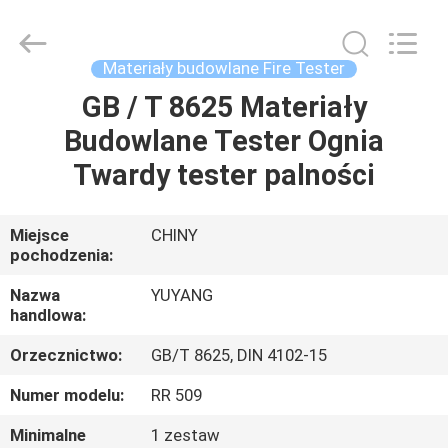
DONGGUAN
YUYANG
INSTRUMENT
CO.,
LTD.
Materiały budowlane Fire Tester
All
Rights
GB / T 8625 Materiały
DOM
Reserved.
Budowlane Tester Ognia
PRODUKTY
Twardy tester palności
POKAZ
Miejsce
CHINY
pochodzenia:
VR
Nazwa
YUYANG
handlowa:
O
Orzecznictwo:
GB/T 8625, DIN 4102-15
NAS
Numer modelu:
RR 509
WYCIECZKA
Minimalne
1 zestaw