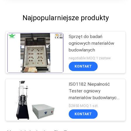
Najpopularniejsze produkty
Sprzęt do badań
ogniowych materiałów
budowlanych
negotiable MOQ:1 zestaw
KONTAKT
ISO1182 Niepalność
Tester ogniowy
materiałów budowlanych
Test niepalności
$2850 MOQ:1 szt.
KONTAKT