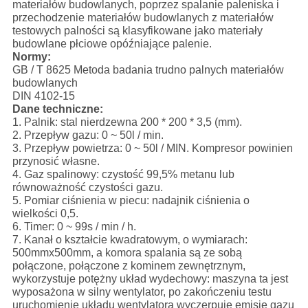
materiałów budowlanych, poprzez spalanie paleniska i
przechodzenie materiałów budowlanych z materiałów
testowych palności są klasyfikowane jako materiały
budowlane płciowe opóźniające palenie.
Normy:
GB / T 8625 Metoda badania trudno palnych materiałów
budowlanych
DIN 4102-15
Dane techniczne:
1. Palnik: stal nierdzewna 200 * 200 * 3,5 (mm).
2. Przepływ gazu: 0 ~ 50l / min.
3. Przepływ powietrza: 0 ~ 50l / MIN. Kompresor powinien
przynosić własne.
4. Gaz spalinowy: czystość 99,5% metanu lub
równoważność czystości gazu.
5. Pomiar ciśnienia w piecu: nadajnik ciśnienia o
wielkości 0,5.
6. Timer: 0 ~ 99s / min / h.
7. Kanał o kształcie kwadratowym, o wymiarach:
500mmx500mm, a komora spalania są ze sobą
połączone, połączone z kominem zewnętrznym,
wykorzystuje potężny układ wydechowy: maszyna ta jest
wyposażona w silny wentylator, po zakończeniu testu
uruchomienie układu wentylatora wyczerpuje emisję gazu