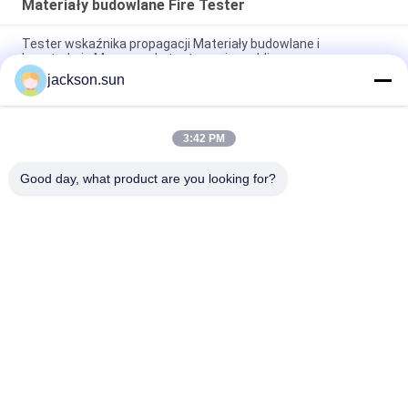
Materiały budowlane Fire Tester
Tester wskaźnika propagacji Materiały budowlane i
konstrukcje Maszyna do testowania mebli
jackson.sun
220V 50Hz Sprzęt do testowania jakości konstrukcji BS476-7
Aparatura materiałowa
3:42 PM
Materiały budowlane Urządzenia niepalne Maszyna do
testowania mebli
Good day, what product are you looking for?
popularne kategorie
Wszystko
Urządzenia Do 
Pionowy Test 
Badania Palności
Palności
Poziomy Test 
Sprzęt Do 
Palności
Testowania Pożaru
Materiały 
Izba Badań 
Budowlane Fire 
Środowiskowych