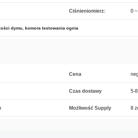
Ciśnieniomierz:
0 
,
tości dymu
komora testowania ognia
Cena
neg
Czas dostawy
5-8
n
Możliwość Supply
8 z