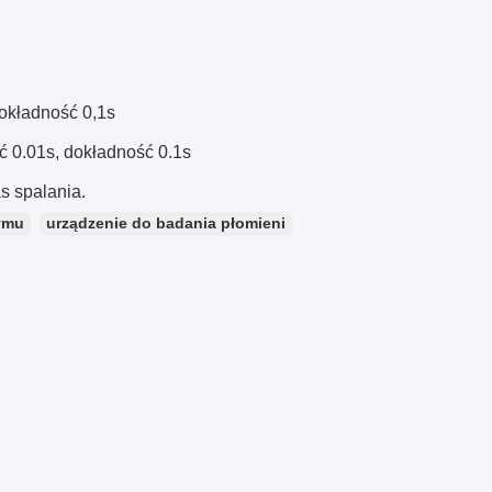
dokładność 0,1s
ść 0.01s, dokładność 0.1s
as spalania.
ymu
urządzenie do badania płomieni