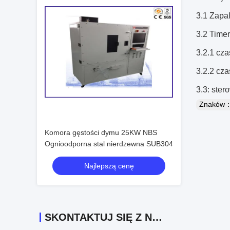
3.1 Zapa
3.2 Timer
3.2.1 cza
3.2.2 cza
3.3: ster
Znaków
Komora gęstości dymu 25KW NBS
Ognioodporna stal nierdzewna SUB304
Najlepszą cenę
SKONTAKTUJ SIĘ Z NAMI