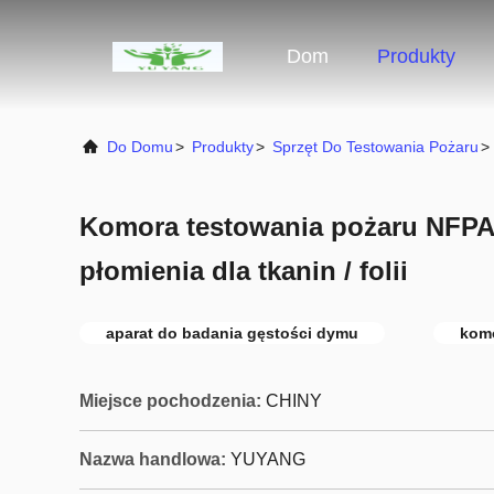
Dom
Produkty
Do Domu
>
Produkty
>
Sprzęt Do Testowania Pożaru
>
Komora testowania pożaru NFPA 
płomienia dla tkanin / folii
aparat do badania gęstości dymu
komo
Miejsce pochodzenia:
CHINY
Nazwa handlowa:
YUYANG