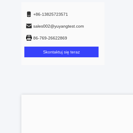
+86-13825723571
sales002@yuyangtest.com
86-769-26622869
Skontaktuj się teraz