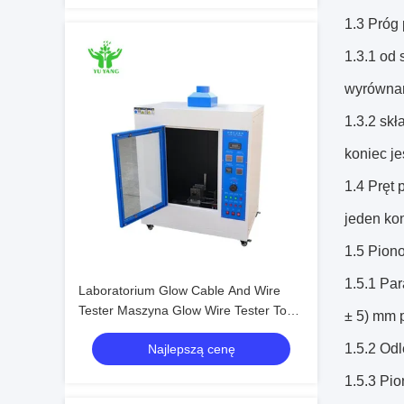
1.3 Próg 
1.3.1 od
wyrównan
1.3.2 skł
koniec je
1.4 Pręt 
jeden kon
1.5 Pion
1.5.1 Pa
Laboratorium Glow Cable And Wire
Tester Maszyna Glow Wire Tester To
± 5) mm p
Ensure Safety Compliance Of Electrical
1.5.2 Odl
Najlepszą cenę
And Electronic Products
1.5.3 Pi