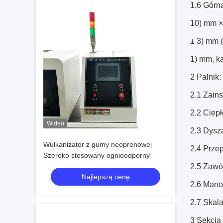
1.6 Górn
10) mm ×
± 3) mm (
1) mm, ka
2 Palnik:
2.1 Zains
2.2 Ciepł
Wideo
2.3 Dysz
Wulkanizator z gumy neoprenowej
2.4 Prze
Szeroko stosowany ognioodporny
2.5 Zawó
Najlepszą cenę
2.6 Mano
2.7 Skala
3 Sekcja