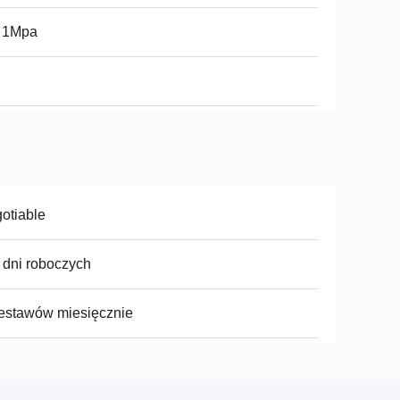
~ 1Mpa
otiable
 dni roboczych
estawów miesięcznie