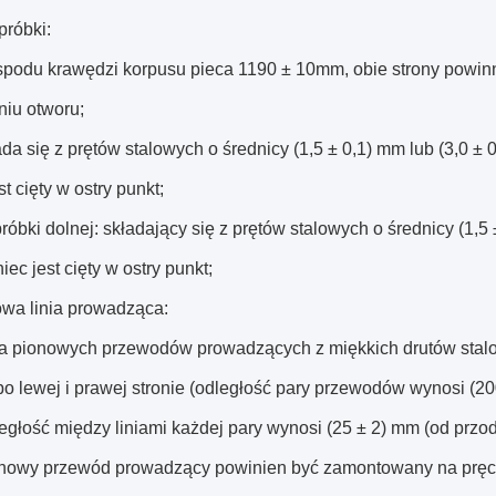
próbki:
 spodu krawędzi korpusu pieca 1190 ± 10mm, obie strony pow
iu otworu;
ada się z prętów stalowych o średnicy (1,5 ± 0,1) mm lub (3,0 ± 
st cięty w ostry punkt;
próbki dolnej: składający się z prętów stalowych o średnicy (1,5
iec jest cięty w ostry punkt;
owa linia prowadząca:
ra pionowych przewodów prowadzących z miękkich drutów stalo
o lewej i prawej stronie (odległość pary przewodów wynosi (20
egłość między liniami każdej pary wynosi (25 ± 2) mm (od przod
onowy przewód prowadzący powinien być zamontowany na pręcie