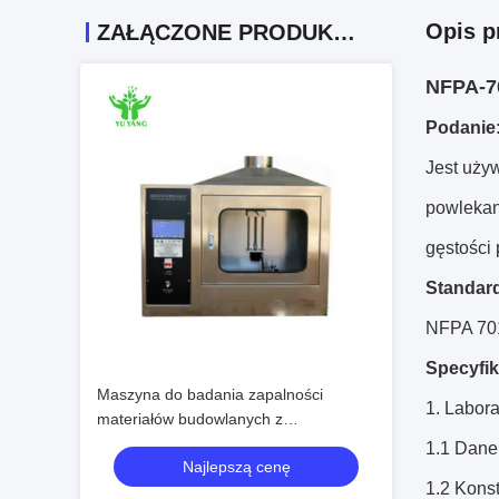
Opis p
ZAŁĄCZONE PRODUKTY
NFPA-70
Podanie
Jest uży
powlekany
gęstości 
Standar
NFPA 70
Specyfik
Maszyna do badania zapalności
1. Labor
materiałów budowlanych z
pojedynczym źródłem płomienia ISO
1.1 Dane
Najlepszą cenę
11925-2
1.2 Konst