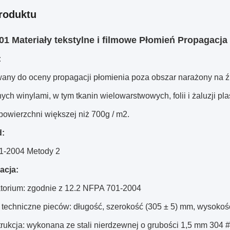
roduktu
1 Materiały tekstylne i filmowe Płomień Propagacja
:
wany do oceny propagacji płomienia poza obszar narażony na ź
ch winylami, w tym tkanin wielowarstwowych, folii i żaluzji pl
powierzchni większej niż 700g / m2.
d:
1-2004 Metody 2
acja:
atorium: zgodnie z 12.2 NFPA 701-2004
 techniczne pieców: długość, szerokość (305 ± 5) mm, wysokoś
rukcja: wykonana ze stali nierdzewnej o grubości 1,5 mm 304 #