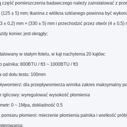
ą część pomieszczenia badawczego należy zainstalować z prze
 (125 ± 5) mm;
tkanina z włókna szklanego powinna być wykona
3 ± 0,2) mm × (330 ± 5) mm i przechodzić przez otwór (4 ± 0,5
żdy koniec jest okrągły;
talowany w stałym fotelu, w kąt nachylenia 20 kątów;
o palnika: 800BTU / ft3 ~ 1000BTU / ft3
a od dołu testu: 100mm
pływomierz: dla przepływomierza wirnika zakres maksymalny pow
r iglicowy: wyregulować wysokość płomienia
metr: 0 ~ 1Mpa, dokładność 0.5
 pomiaru płomieni: mierzenie płomienia palnika i wielkość pró
 sterowania: