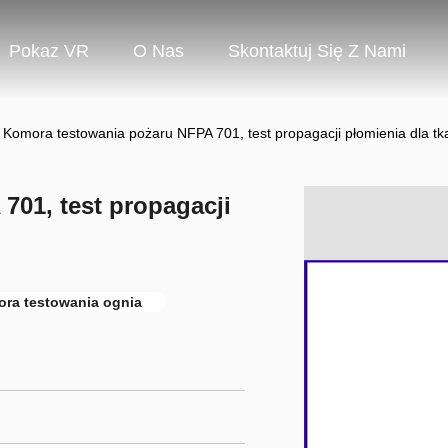
Pokaz VR
O Nas
Skontaktuj Się Z Nami
Komora testowania pożaru NFPA 701, test propagacji płomienia dla tkani
701, test propagacji
ra testowania ognia