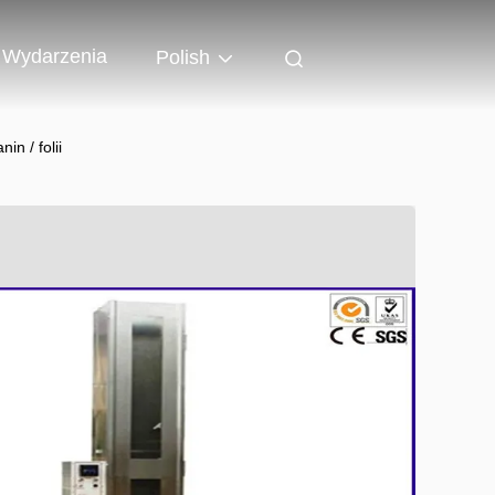
Wydarzenia
Polish
n / folii