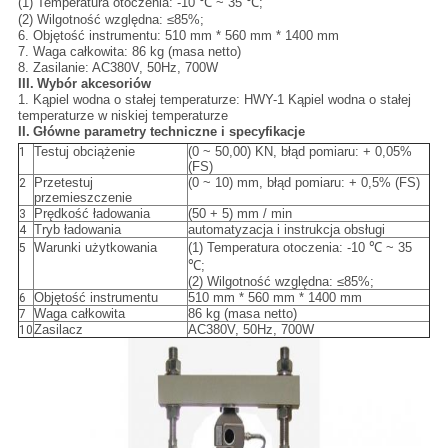
(1) Temperatura otoczenia: -10 ℃ ~ 35 ℃;
(2) Wilgotność względna: ≤85%;
6. Objętość instrumentu: 510 mm * 560 mm * 1400 mm
7. Waga całkowita: 86 kg (masa netto)
8. Zasilanie: AC380V, 50Hz, 700W
III.
Wybór akcesoriów
1. Kąpiel wodna o stałej temperaturze: HWY-1 Kąpiel wodna o stałej
temperaturze w niskiej temperaturze
II.
Główne parametry techniczne i specyfikacje
Testuj obciążenie
(0 ~ 50,00) KN, błąd pomiaru: + 0,05%
1
(FS)
Przetestuj
(0 ~ 10) mm, błąd pomiaru: + 0,5% (FS)
2
przemieszczenie
Prędkość ładowania
(50 + 5) mm / min
3
Tryb ładowania
automatyzacja i instrukcja obsługi
4
Warunki użytkowania
(1) Temperatura otoczenia: -10 ℃ ~ 35
5
℃;
(2) Wilgotność względna: ≤85%;
Objętość instrumentu
510 mm * 560 mm * 1400 mm
6
Waga całkowita
86 kg (masa netto)
7
Zasilacz
AC380V, 50Hz, 700W
10