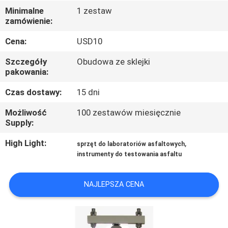
PO
Minimalne
1 zestaw
zamówienie:
FABRYCE
Cena:
USD10
SKONTAKTUJ
Szczegóły
Obudowa ze sklejki
SIĘ
pakowania:
Z
Czas dostawy:
15 dni
NAMI
Możliwość
100 zestawów miesięcznie
Supply:
AKTUALNOŚCI
High Light:
,
sprzęt do laboratoriów asfaltowych
instrumenty do testowania asfaltu
POPROSIĆ
NAJLEPSZA CENA
O
WYCENĘ