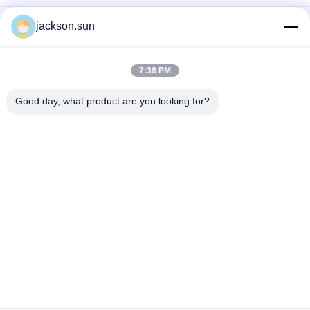
Aparatura do pomiaru lepkości Brookfielda lepkościomierzem
jackson.sun
Rolling Thin Film Oven Test Asfaltowy sprzęt laboratoryjny
7:38 PM
Urządzenia do testowania stabilności asfaltu Urządzenie
testujące stabilność Marshalla
Good day, what product are you looking for?
popularne kategorie
Wszystko
Urządzenia Do 
Pionowy Test 
Badania Palności
Palności
Poziomy Test 
Sprzęt Do 
Palności
Testowania Pożaru
Materiały 
Izba Badań 
Budowlane Fire 
Środowiskowych
Tester
Indukcyjna Maszyna 
Próbnik Rozciągania
Grzewcza