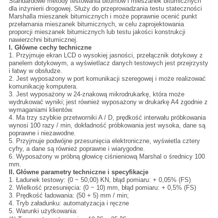
Standardowe metody testowania bitumów i mieszanek bitumicznych
dla inżynierii drogowej.
Służy do przeprowadzania testu stateczności
Marshalla mieszanek bitumicznych i może poprawnie ocenić punkt
przełamania mieszanek bitumicznych, w celu zaprojektowania
proporcji mieszanek bitumicznych lub testu jakości konstrukcji
nawierzchni bitumicznej.
I. Główne cechy techniczne
1. Przyjmuje ekran LCD o wysokiej jasności, przełącznik dotykowy z
panelem dotykowym, a wyświetlacz danych testowych jest przejrzysty
i łatwy w obsłudze.
2. Jest wyposażony w port komunikacji szeregowej i może realizować
komunikację komputera.
3. Jest wyposażony w 24-znakową mikrodrukarkę, która może
wydrukować wyniki;
jest również wyposażony w drukarkę A4 zgodnie z
wymaganiami klientów.
4. Ma trzy szybkie przetworniki A / D, prędkość interwału próbkowania
wynosi 100 razy / min, dokładność próbkowania jest wysoka, dane są
poprawne i niezawodne.
5. Przyjmuje podwójne przesunięcia elektroniczne, wyświetla cztery
cyfry, a dane są również poprawne i wiarygodne.
6. Wyposażony w próbną głowicę ciśnieniową Marshal o średnicy 100
mm.
II.
Główne parametry techniczne i specyfikacje
1. Ładunek testowy: (0 ~ 50,00) KN, błąd pomiaru: + 0,05% (FS)
2. Wielkość przesunięcia: (0 ~ 10) mm, błąd pomiaru: + 0,5% (FS)
3. Prędkość ładowania: (50 + 5) mm / min;
4. Tryb załadunku: automatyzacja i ręczne
5. Warunki użytkowania: