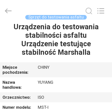
DONGGUAN
YUYANG
INSTRUMENT
CO.,
LTD.
Sprzęt do testowania asfaltu
All
Rights
Urządzenia do testowania
DOM
Reserved.
stabilności asfaltu
PRODUKTY
Urządzenie testujące
stabilność Marshalla
POKAZ
VR
Miejsce
CHINY
pochodzenia:
O
Nazwa
YUYANG
handlowa:
NAS
Orzecznictwo:
ISO
WYCIECZKA
Numer modelu:
MST-I