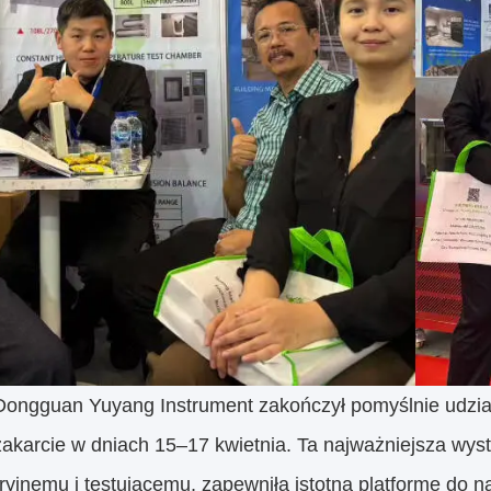
Dongguan Yuyang Instrument zakończył pomyślnie udział
żakarcie w dniach 15–17 kwietnia. Ta najważniejsza wy
ryjnemu i testującemu, zapewniła istotną platformę do n