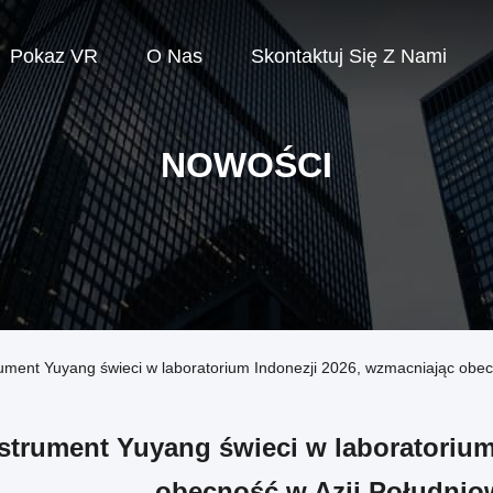
Pokaz VR
O Nas
Skontaktuj Się Z Nami
NOWOŚCI
ument Yuyang świeci w laboratorium Indonezji 2026, wzmacniając obe
strument Yuyang świeci w laboratorium
obecność w Azji Południ