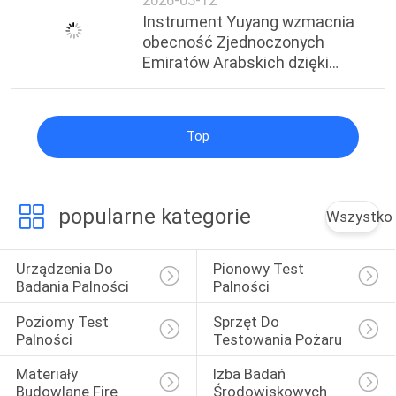
Instrument Yuyang wzmacnia
obecność Zjednoczonych
Emiratów Arabskich dzięki
dostawie sprzętu do testów
ogniowych o wartości 100 000
USD！
Top
popularne kategorie
Wszystko
Urządzenia Do 
Pionowy Test 
Badania Palności
Palności
Poziomy Test 
Sprzęt Do 
Palności
Testowania Pożaru
Materiały 
Izba Badań 
Budowlane Fire 
Środowiskowych