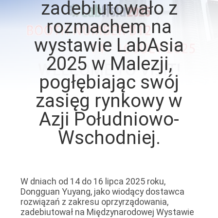
zadebiutowało z
PO
rozmachem na
FABRYCE
wystawie LabAsia
SKONTAKTUJ
2025 w Malezji,
SIĘ
pogłębiając swój
Z
zasięg rynkowy w
NAMI
Azji Południowo-
Wschodniej.
AKTUALNOŚCI
POPROSIĆ
O
W dniach od 14 do 16 lipca 2025 roku,
Dongguan Yuyang, jako wiodący dostawca
WYCENĘ
rozwiązań z zakresu oprzyrządowania,
zadebiutował na Międzynarodowej Wystawie