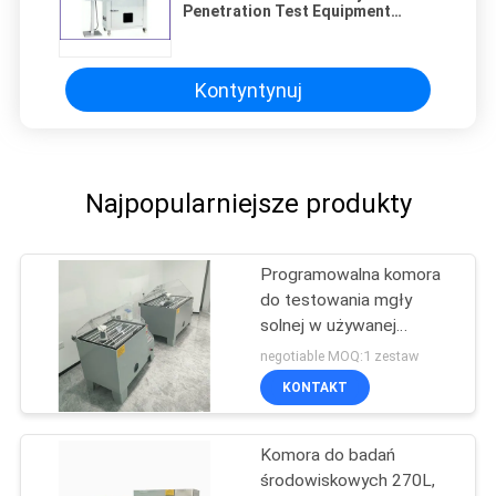
Penetration Test Equipment
150kg - 200kg
Kontyntynuj
Najpopularniejsze produkty
Programowalna komora
do testowania mgły
solnej w używanej
maszynie do badania
negotiable MOQ:1 zestaw
korozji
KONTAKT
Komora do badań
środowiskowych 270L,