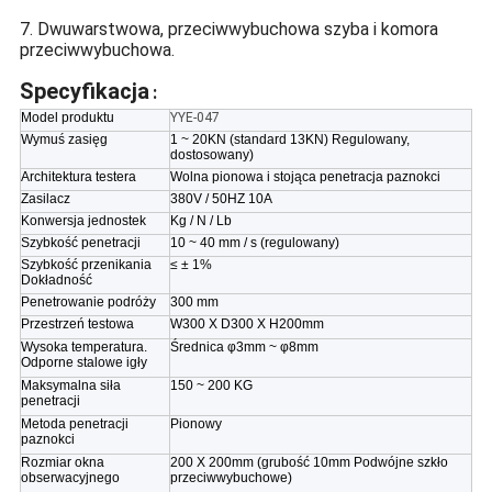
7. Dwuwarstwowa, przeciwwybuchowa szyba i komora
przeciwwybuchowa.
Specyfikacja
:
Model produktu
YYE-047
Wymuś zasięg
1 ~ 20KN (standard 13KN) Regulowany,
dostosowany)
Architektura testera
Wolna pionowa i stojąca penetracja paznokci
Zasilacz
380V / 50HZ 10A
Konwersja jednostek
Kg / N / Lb
Szybkość penetracji
10 ~ 40 mm / s (regulowany)
Szybkość przenikania
≤ ± 1%
Dokładność
Penetrowanie podróży
300 mm
Przestrzeń testowa
W300 X D300 X H200mm
Wysoka temperatura.
Średnica φ3mm ~ φ8mm
Odporne stalowe igły
Maksymalna siła
150 ~ 200 KG
penetracji
Metoda penetracji
Pionowy
paznokci
Rozmiar okna
200 X 200mm (grubość 10mm Podwójne szkło
obserwacyjnego
przeciwwybuchowe)