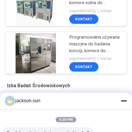
komora solna do
testowania korozji
negotiable MOQ:1 zestaw
KONTAKT
Programowalna używana
maszyna do badania
korozji, komora do
testowania mgły solnej
negotiable MOQ:1 zestaw
AC220V
KONTAKT
Izba Badań Środowiskowych
Chłodzona wodą Climatic 50HZ środowiskowa komora
jackson.sun
testowa
Regulacja PID 0,15 kpa Komora testowa dla środowiska
5:29 PM
SS Biochemicalm 200 ℃ Suszenie Ogrzewanie Piekarnik