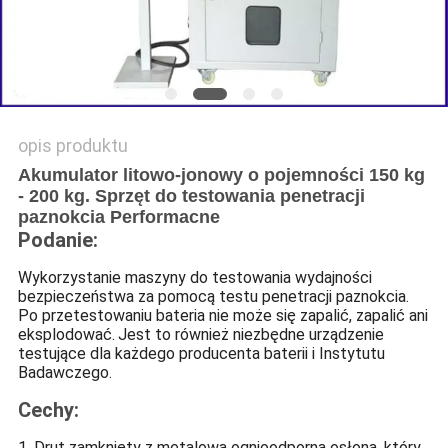
SITEMAP
POLITYKA
PRYWATNOŚCI
opis produktu
Akumulator litowo-jonowy o pojemności 150 kg
- 200 kg. Sprzęt do testowania penetracji
paznokcia Performacne
Podanie:
Wykorzystanie maszyny do testowania wydajności
bezpieczeństwa za pomocą testu penetracji paznokcia.
Po przetestowaniu bateria nie może się zapalić, zapalić ani
eksplodować.
Jest to również niezbędne urządzenie
testujące dla każdego producenta baterii i Instytutu
Badawczego.
Cechy:
1. Drut zamknięty z metalową ognioodporną osłoną, który