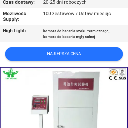
Czas dostawy:
20-25 dni roboczych
PO
FABRYCE
Możliwość
100 zestawów / Ustaw miesiąc
Supply:
SKONTAKTUJ
High Light:
,
komora do badania szoku termicznego
komora do badania mgły solnej
SIĘ
Z
NAJLEPSZA CENA
NAMI
AKTUALNOŚCI
POPROSIĆ
O
WYCENĘ