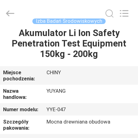
DONGGUAN
YUYANG
INSTRUMENT
CO.,
LTD.
Izba Badań Środowiskowych
All
Rights
Akumulator Li Ion Safety
DOM
Reserved.
Penetration Test Equipment
PRODUKTY
150kg - 200kg
POKAZ
Miejsce
CHINY
pochodzenia:
VR
Nazwa
YUYANG
handlowa:
O
Numer modelu:
YYE-047
NAS
Szczegóły
Mocna drewniana obudowa
pakowania:
WYCIECZKA