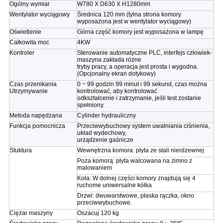
Ogólny wymiar
W780 X D630 X H1280mm
Wentylator wyciągowy
Średnica 120 mm (tylna strona komory
wyposażona jest w wentylator wyciągowy)
Oświetlenie
Górna część komory jest wyposażona w lampę
Całkowita moc
4KW
Kontroler
Sterowanie automatyczne PLC, interfejs człowiek-
maszyna zakłada różne
tryby pracy, a operacja jest prosta i wygodna.
(Opcjonalny ekran dotykowy)
Czas przenikania
0 ~ 99 godzin 99 minut i 99 sekund, czas można
Utrzymywanie
kontrolować, aby kontrolować
odkształcenie i zatrzymanie, jeśli test zostanie
spełniony.
Metoda napędzana
Cylinder hydrauliczny
Funkcja pomocnicza
Przeciwwybuchowy system uwalniania ciśnienia,
układ wydechowy,
urządzenie gaśnicze
Stuktura
Wewnętrzna komora: płyta ze stali nierdzewnej
Poza komorą: płyta walcowana na zimno z
malowaniem
Koła: W dolnej części komory znajdują się 4
ruchome uniwersalne kółka
Drzwi: dwuwarstwowe, płaska rączka, okno
przeciwwybuchowe.
Ciężar maszyny
Oszacuj 120 kg